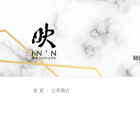
關
首 頁
公司簡介